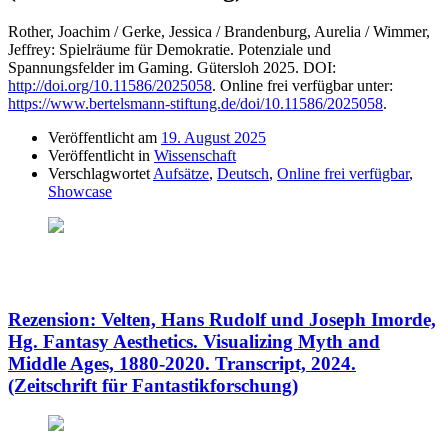
Rother, Joachim / Gerke, Jessica / Brandenburg, Aurelia / Wimmer,
Jeffrey: Spielräume für Demokratie. Potenziale und
Spannungsfelder im Gaming. Gütersloh 2025. DOI:
http://doi.org/10.11586/2025058
. Online frei verfügbar unter:
https://www.bertelsmann-stiftung.de/doi/10.11586/2025058
.
Veröffentlicht am
19. August 2025
Veröffentlicht in
Wissenschaft
Verschlagwortet
Aufsätze
,
Deutsch
,
Online frei verfügbar
,
Showcase
Rezension: Velten, Hans Rudolf und Joseph Imorde,
Hg. Fantasy Aesthetics. Visualizing Myth and
Middle Ages, 1880-2020. Transcript, 2024.
(Zeitschrift für Fantastikforschung)