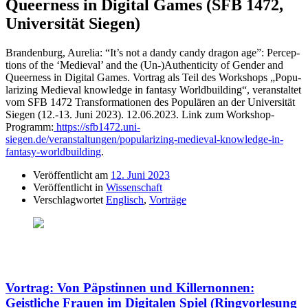
Queer­ness in Digi­tal Games (SFB 1472,
Universität Siegen)
Brandenburg, Aurelia: “It’s not a dandy candy dragon age”: Percep­
ti­ons of the ‘Medie­val’ and the (Un-)Authen­ti­city of Gender and
Queer­ness in Digi­tal Games. Vortrag als Teil des Workshops „Popu­
la­ri­zing Medie­val know­ledge in fantasy World­buil­ding“, veranstaltet
vom SFB 1472 Transformationen des Populären an der Universität
Siegen (12.-13. Juni 2023). 12.06.2023. Link zum Workshop-
Programm:
https://sfb1472.uni-
siegen.de/veranstaltungen/popularizing-medieval-knowledge-in-
fantasy-worldbuilding
.
Veröffentlicht am
12. Juni 2023
Veröffentlicht in
Wissenschaft
Verschlagwortet
Englisch
,
Vorträge
Vortrag: Von Päpstinnen und Killernonnen:
Geistliche Frauen im Digitalen Spiel (Ringvorlesung