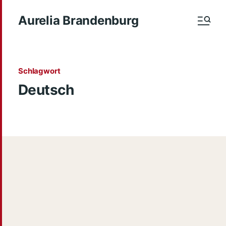
Aurelia Brandenburg
Schlagwort
Deutsch
Rezension: Velten, Hans Rudolf und
Joseph Imorde, Hg. Fantasy
Aesthetics. Visualizing Myth and
Middle Ages, 1880-2020. Transcript,